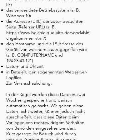
87)
das verwendete Betriebssystem (z. B.
Windows 10)
die Adresse (URL) der zuvor besuchten
Seite (Referrer URL) (z. B.
https://www.beispielquellsite.de/vondabini
chgekommen.html/)
den Hostname und die IP-Adresse des
Geräts von welchem aus zugegriffen wird
(z. B. COMPUTERNAME und
194.23.43.121)
Datum und Uhrzeit
in Dateien, den sogenannten Webserver-
Logfiles.
Zur Veranschaulichung:
In der Regel werden diese Dateien zwei
Wochen gespeichert und danach
automatisch gelöscht. Wir geben diese
Daten nicht weiter, können jedoch nicht
ausschließen, dass diese Daten beim
Vorliegen von rechtswidrigem Verhalten
von Behörden eingesehen werden.
Kurz gesagt: Ihr Besuch wird durch
unseren Provider (Firma, die unsere